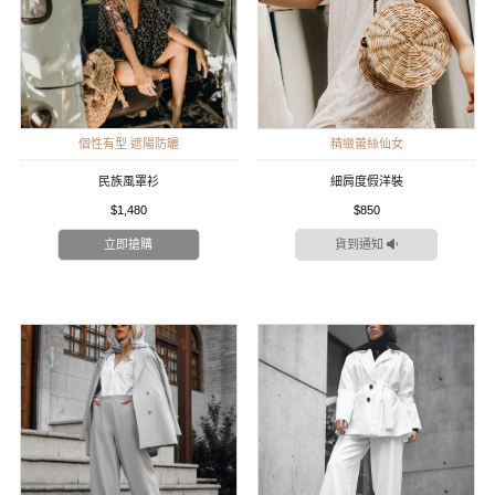
個性有型 遮陽防曬
精緻蕾絲仙女
民族風罩衫
細肩度假洋裝
$1,480
$850
立即搶購
貨到通知