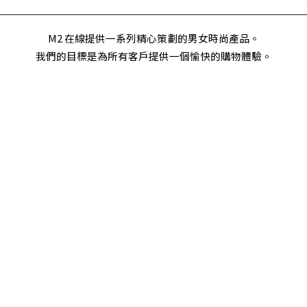
M2 在線提供一系列精心策劃的男女時尚產品。
我們的目標是為所有客戶提供一個愉快的購物體驗。
客服中心
合作廠商
2345678
退換貨說明
ce@test.com
隱私權條款
北市信義區
聯繫我們
週五 09:00-18:00