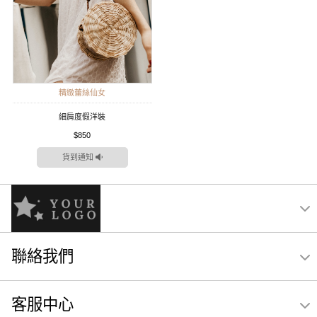
精緻蕾絲仙女
細肩度假洋裝
$850
貨到通知
聯絡我們
客服中心